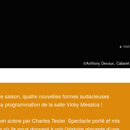
0
PAR
©Anthony Devaux, Cabaret so
elle saison, quatre nouvelles formes audacieuses
 la programmation de la salle Vicky Messica !
 en scène par Charles Texier. Spectacle porté et mis
ù ils nous donnent à voir l’histoire glaçante d’une