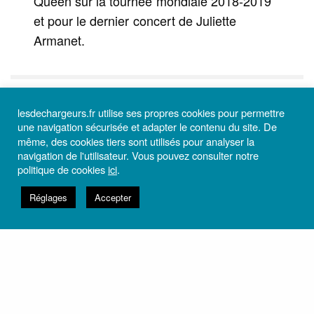
Queen sur la tournée mondiale 2018-2019
et pour le dernier concert de Juliette
Armanet.
INSCRIVEZ-VOUS À LA NEWSLETTER
lesdechargeurs.fr utilise ses propres cookies pour permettre
une navigation sécurisée et adapter le contenu du site. De
Et recevez toutes les informations utiles du théâtre Les
même, des cookies tiers sont utilisés pour analyser la
Déchargeurs.
navigation de l'utilisateur. Vous pouvez consulter notre
politique de cookies
ici
.
Réglages
Accepter
M’ABONNER
VOUS AVEZ AIMÉ ? PARTAGEZ AVEC NOUS VOTRE ÉMOTION