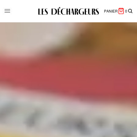
PANIER
0