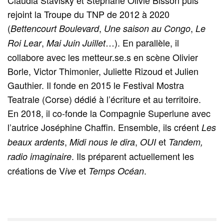
Claudia Stavisky et Stéphane Olivié Bisson puis
rejoint la Troupe du TNP de 2012 à 2020
(
,
,
Bettencourt Boulevard
Une saison au Congo
Le
,
…). En parallèle, il
Roi Lear
Mai Juin Juillet
collabore avec les metteur.se.s en scène Olivier
Borle, Victor Thimonier, Juliette Rizoud et Julien
Gauthier. Il fonde en 2015 le Festival Mostra
Teatrale (Corse) dédié à l’écriture et au territoire.
En 2018, il co-fonde la Compagnie Superlune avec
l’autrice Joséphine Chaffin. Ensemble, ils créent
Les
,
,
et
beaux ardents
Midi nous le dira
OUI
Tandem,
. Ils préparent actuellement les
radio imaginaire
créations de V
et
.
ive
Temps Océan