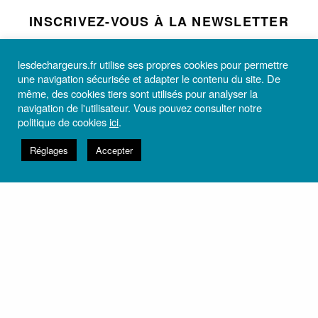
INSCRIVEZ-VOUS À LA NEWSLETTER
Et recevez toutes les informations utiles du théâtre Les
Déchargeurs.
lesdechargeurs.fr utilise ses propres cookies pour permettre
une navigation sécurisée et adapter le contenu du site. De
même, des cookies tiers sont utilisés pour analyser la
navigation de l'utilisateur. Vous pouvez consulter notre
politique de cookies
ici
.
M’ABONNER
Réglages
Accepter
VOUS AVEZ AIMÉ ? PARTAGEZ AVEC NOUS VOTRE ÉMOTION
À VOIR
BONHEUR
0
0