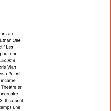
ours au
Ethan Oliel
ctif Les
pour une
L’Ecume
ris Vian
sso-Pelosi
l incarne
e Théâtre en
ucernaire
. Il co-écrit
temps une