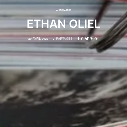
ANNUAIRE
ETHAN OLIEL
0
0
29 AVRIL 2023
0
PARTAGES