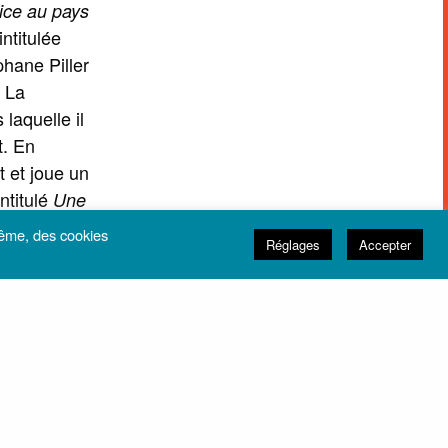
ice au pays
intitulée
hane Piller
f La
laquelle il
t. En
it et joue un
ntitulé
Une
iècle
même, des cookies
Réglages
Accepter
ge à la
ée de La
 à
 30 ans de
Il joue au
échargeurs
on seul en
.
on nuage