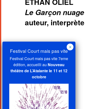
ETHAN OLIEL
Le Garçon nuage
auteur, interprète
Festival Court mais pas vite 7eme
édition, accueilli au
Nouveau
théâtre de L’Atalante le 11 et 12
octobre