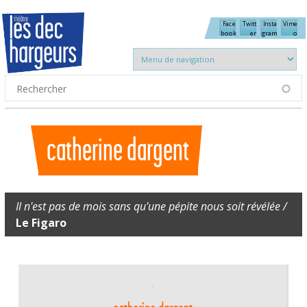
Aller au contenu principal
Face
Twitt
Insta
Vime
book
er
gram
o
Formulaire de recherche
Rechercher
catherine dargent
Il n'est pas de mois sans qu'une pépite nous soit révélée /
Le Figaro