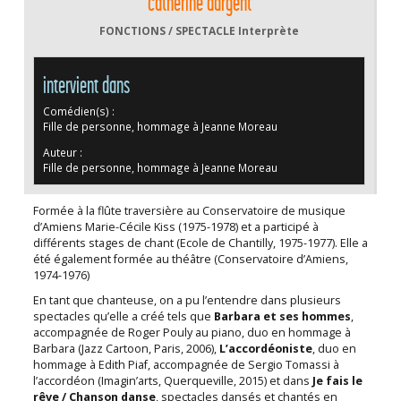
catherine
dargent
FONCTIONS / SPECTACLE
Interprète
intervient dans
Comédien(s) :
Fille de personne, hommage à Jeanne Moreau
Auteur :
Fille de personne, hommage à Jeanne Moreau
Formée à la flûte traversière au Conservatoire de musique
d’Amiens Marie-Cécile Kiss (1975-1978) et a participé à
différents stages de chant (Ecole de Chantilly, 1975-1977). Elle a
été également formée au théâtre (Conservatoire d’Amiens,
1974-1976)
En tant que chanteuse, on a pu l’entendre dans plusieurs
spectacles qu’elle a créé tels que
Barbara et ses hommes
,
accompagnée de Roger Pouly au piano, duo en hommage à
Barbara (Jazz Cartoon, Paris, 2006),
L’accordéoniste
, duo en
hommage à Edith Piaf, accompagnée de Sergio Tomassi à
l’accordéon (Imagin’arts, Querqueville, 2015) et dans
Je fais le
rêve / Chanson danse
, spectacles dansés et chantés en