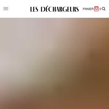
PANIER
0