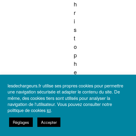
h
r
i
s
t
o
p
h
e
L
lesdechargeurs.fr utilise ses propres cookies pour permettre
i
une navigation sécurisée et adapter le contenu du site. De
d
même, des cookies tiers sont utilisés pour analyser la
navigation de l'utilisateur. Vous pouvez consulter notre
o
politique de cookies
ici
.
n
,
Réglages
Accepter
A