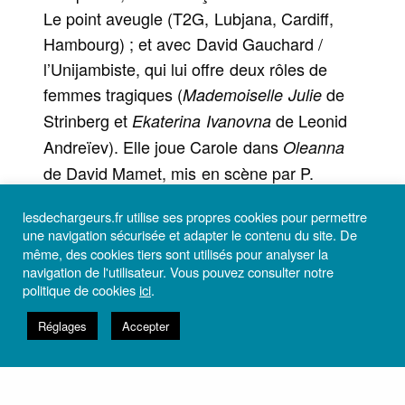
Le point aveugle (T2G, Lubjana, Cardiff,
Hambourg) ; et avec David Gauchard /
l’Unijambiste, qui lui offre deux rôles de
femmes tragiques (
de
Mademoiselle Julie
Strinberg et
de Leonid
Ekaterina Ivanovna
Andreïev). Elle joue Carole dans
Oleanna
de David Mamet, mis en scène par P.
Roldez / Cie de l’eau qui dort, joué plus de
lesdechargeurs.fr utilise ses propres cookies pour permettre
200 fois. Chanteuse, elle participe au
une navigation sécurisée et adapter le contenu du site. De
Grand Bazar Vivant, accompagnée de
même, des cookies tiers sont utilisés pour analyser la
navigation de l'utilisateur. Vous pouvez consulter notre
Gilles Favreau. Un exercice régulier qui lui
politique de cookies
ici
.
fait découvrir l’univers des clowns.
Réglages
Accepter
INSCRIVEZ-VOUS À LA NEWSLETTER