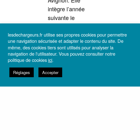
Avignon. Elle
intègre l’année
suivante le
CNSAD où elle
travaille et joue
lesdechargeurs.fr utilise ses propres cookies pour permettre
une navigation sécurisée et adapter le contenu du site. De
dans les
même, des cookies tiers sont utilisés pour analyser la
spectacles de
navigation de l'utilisateur. Vous pouvez consulter notre
politique de cookies
ici
.
Sandy Ouvrier,
Christophe
Réglages
Accepter
Huysman et
Anne Monfort. A
l’automne 2021
elle joue dans la
création de
Koumarane
Valavane Oïkos,