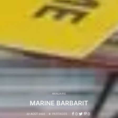
ANNUAIRE
MARINE BARBARIT
0
0
22 AOÛT 2022
0
PARTAGES