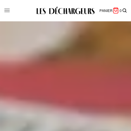
PANIER
0