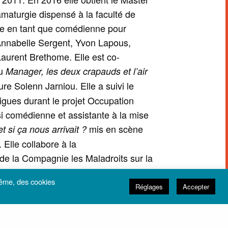
maturgie dispensé à la faculté de
ille en tant que comédienne pour
nnabelle Sergent, Yvon Lapous,
aurent Brethome. Elle est co-
du
Manager, les deux crapauds et l’air
ure Solenn Jarniou. Elle a suivi le
igues durant le projet Occupation
ssi comédienne et assistante à la mise
mis en scène
t si ça nous arrivait ?
Elle collabore à la
de la Compagnie les Maladroits sur la
. Elle vient récemment de mettre en
même, des cookies
éâtral :
.
Et la neige de tout recouvrir
Réglages
Accepter
ochainement
de Catherine
Romance
rection de Laurent Maindon.Elsa