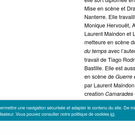
Mise en scène et Dra
Nanterre. Elle trava
Monique Hervouët, A
Laurent Maindon et L
metteure en scène 
avec l’aute
du temps
travail de Tiago Rodr
Bastille. Elle est au
en scène de
Guerre e
par Laurent Maindon. 
creation
Camarades
direction d’ac- teurs
 permettre une navigation sécurisée et adapter le contenu du site. De 
scène son premier th
utilisateur. Vous pouvez consulter notre politique de cookies
ici
.
Elle interprêtera pr
Benhamou sous la di