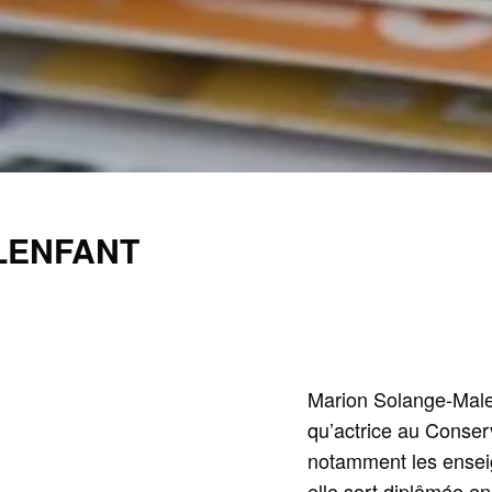
LENFANT
Marion Solange-Malen
qu’actrice au Conserv
notamment les ensei
elle sort diplômée en