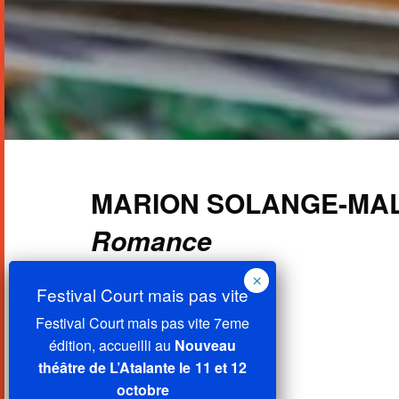
MARION SOLANGE-MA
Romance
interprète
Festival Court mais pas vite 7eme
édition, accueilli au
Nouveau
théâtre de L’Atalante le 11 et 12
octobre