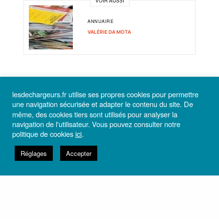
VOIR AUSSI
ANNUAIRE
VALÉRIE DA MOTA
lesdechargeurs.fr utilise ses propres cookies pour permettre
INSCRIVEZ-VOUS À LA NEWSLETTER
une navigation sécurisée et adapter le contenu du site. De
même, des cookies tiers sont utilisés pour analyser la
Et recevez toutes les informations utiles du théâtre Les
navigation de l'utilisateur. Vous pouvez consulter notre
Déchargeurs.
politique de cookies
ici
.
Réglages
Accepter
M’ABONNER