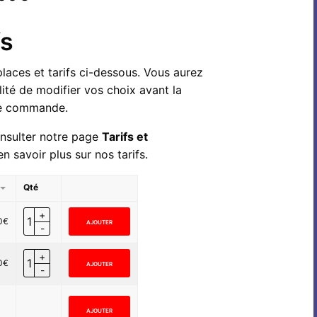
fs
laces et tarifs ci-dessous. Vous aurez
lité de modifier vos choix avant la
re commande.
onsulter notre page
Tarifs et
n savoir plus sur nos tarifs.
Qté
0
€
AJOUTER
0
€
AJOUTER
AJOUTER