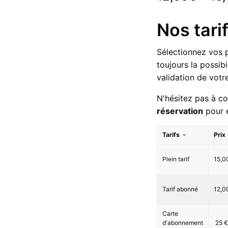
Nos tari
Sélectionnez vos p
toujours la possibi
validation de vot
N'hésitez pas à c
réservation
pour e
Tarifs
Prix
Plein tarif
15,0
Tarif abonné
12,0
Carte
d'abonnement
25
€