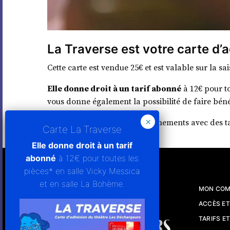
La Traverse est votre carte d’
Cette carte est vendue 25€ et est valable sur la sa
Elle donne droit à un tarif abonné
à 12€ pour to
vous donne également la possibilité de faire béné
*sauf les spectacles ou les évènements avec des ta
Elle donne droit à un tarif
abonné
à 12€ pour toutes les
pièces* en salle Vicky Messica
et en salle La Bohème.
MON COM
ACCÈS ET
TARIFS E