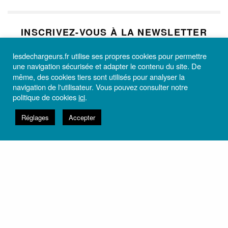
INSCRIVEZ-VOUS À LA NEWSLETTER
Et recevez toutes les informations utiles du théâtre Les
lesdechargeurs.fr utilise ses propres cookies pour permettre
Déchargeurs.
une navigation sécurisée et adapter le contenu du site. De
même, des cookies tiers sont utilisés pour analyser la
navigation de l'utilisateur. Vous pouvez consulter notre
politique de cookies
ici
.
Réglages
Accepter
M’ABONNER
VOUS AVEZ AIMÉ ? PARTAGEZ AVEC NOUS VOTRE ÉMOTION
À VOIR
BONHEUR