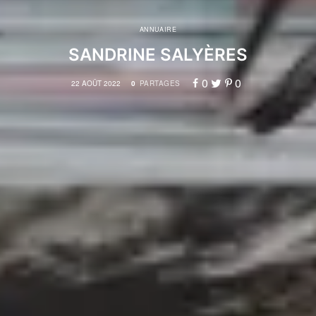
ANNUAIRE
SANDRINE SALYÈRES
0
0
22 AOÛT 2022
0
PARTAGES