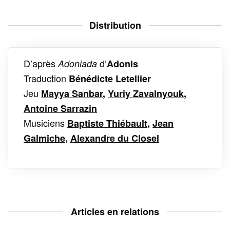
Distribution
D’après
d’
Adoniada
Adonis
Traduction
Bénédicte Letellier
Jeu
Mayya Sanbar
,
Yuriy Zavalnyouk
,
Antoine Sarrazin
Musiciens
Baptiste Thiébault
,
Jean
Galmiche
,
Alexandre du Closel
Articles en relations