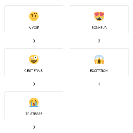
À VOIR
BONHEUR
0
3
C'EST FRAIS!
EXCITATION!
0
1
TRISTESSE
0