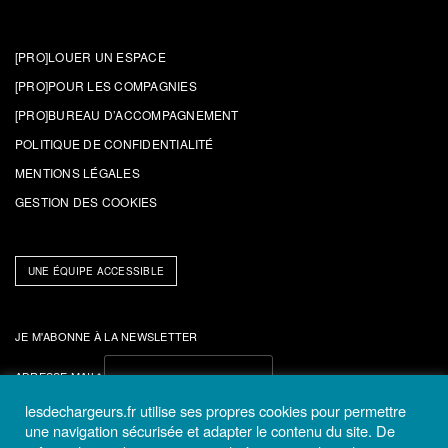
[PRO]LOUER UN ESPACE
[PRO]POUR LES COMPAGNIES
[PRO]BUREAU D’ACCOMPAGNEMENT
POLITIQUE DE CONFIDENTIALITÉ
MENTIONS LÉGALES
GESTION DES COOKIES
UNE ÉQUIPE ACCESSIBLE
JE M'ABONNE À LA NEWSLETTER
ADRESSE MAIL*
lesdechargeurs.fr utilise ses propres cookies pour permettre
J'ai lu et accepte
la politique de confidentialité.
une navigation sécurisée et adapter le contenu du site. De