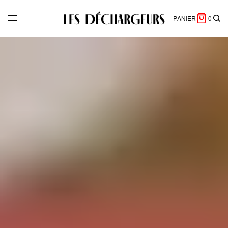
PANIER
0