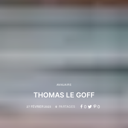
ANNUAIRE
THOMAS LE GOFF
0
0
27 FÉVRIER 2023
0
PARTAGES