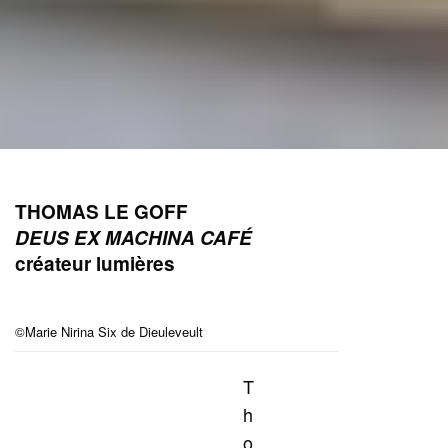
THOMAS LE GOFF
DEUS EX MACHINA CAFÉ
créateur lumières
©Marie Nirina Six de Dieuleveult
T
h
o