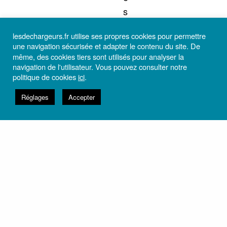
s
t
lesdechargeurs.fr utilise ses propres cookies pour permettre
e
une navigation sécurisée et adapter le contenu du site. De
n
même, des cookies tiers sont utilisés pour analyser la
s
navigation de l'utilisateur. Vous pouvez consulter notre
politique de cookies
ici
.
u
i
Réglages
Accepter
t
e
d
i
r
i
g
é
v