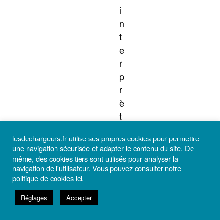
i
n
t
e
r
p
r
è
t
e
lesdechargeurs.fr utilise ses propres cookies pour permettre
.
une navigation sécurisée et adapter le contenu du site. De
A
même, des cookies tiers sont utilisés pour analyser la
u
navigation de l'utilisateur. Vous pouvez consulter notre
politique de cookies
ici
.
c
o
Réglages
Accepter
u