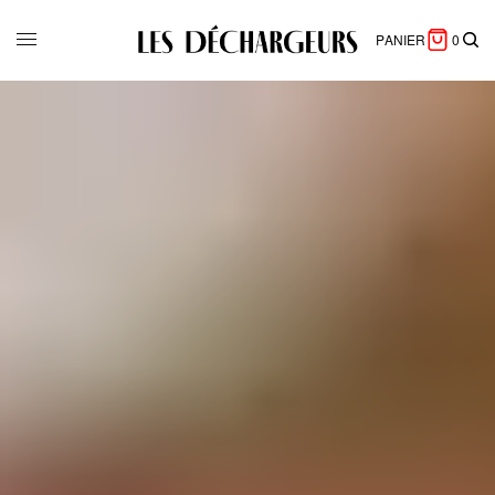
PANIER
0