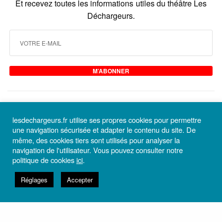
Et recevez toutes les informations utiles du théâtre Les
Déchargeurs.
M’ABONNER
VOUS AVEZ AIMÉ ? PARTAGEZ AVEC NOUS VOTRE ÉMOTION
lesdechargeurs.fr utilise ses propres cookies pour permettre
une navigation sécurisée et adapter le contenu du site. De
même, des cookies tiers sont utilisés pour analyser la
navigation de l'utilisateur. Vous pouvez consulter notre
politique de cookies
ici
.
À VOIR
BONHEUR
Réglages
Accepter
0
0