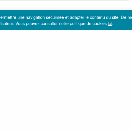
 permettre une navigation sécurisée et adapter le contenu du site. De 
utilisateur. Vous pouvez consulter notre politique de cookies
ici
.
C'EST FRAIS!
EXCITATION!
TRISTESSE
2
3
0
Pin
0