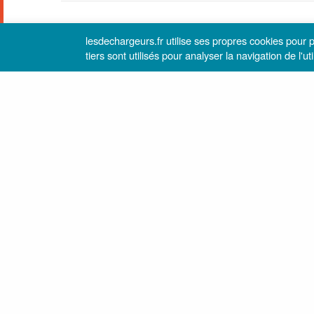
VOUS AVEZ AIMÉ ? PARTAGEZ AVEC NOUS VOTRE ÉMOTION
lesdechargeurs.fr utilise ses propres cookies pour
tiers sont utilisés pour analyser la navigation de l'
À VOIR
BONHEUR
0
4
Partage
0
Tweet
0
PARTAGES