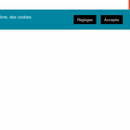
même, des cookies
Réglages
Accepter
LES PLUS LUS
LES POÉMIENS SONT DE RETOUR
9 JUIN 2021
3 MN DE LECTURE
0 PARTAGES
MON TRAPÈZE
8 JUIN 2021
5 MN DE LECTURE
0 PARTAGES
Des « cafés-projets » pour se
rencontrer