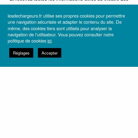
Déchargeurs.
lesdechargeurs.fr utilise ses propres cookies pour permettre
une navigation sécurisée et adapter le contenu du site. De
même, des cookies tiers sont utilisés pour analyser la
navigation de l'utilisateur. Vous pouvez consulter notre
politique de cookies
ici
.
M’ABONNER
Réglages
Accepter
VOUS AVEZ AIMÉ ? PARTAGEZ AVEC NOUS VOTRE ÉMOTION
À VOIR
BONHEUR
0
0