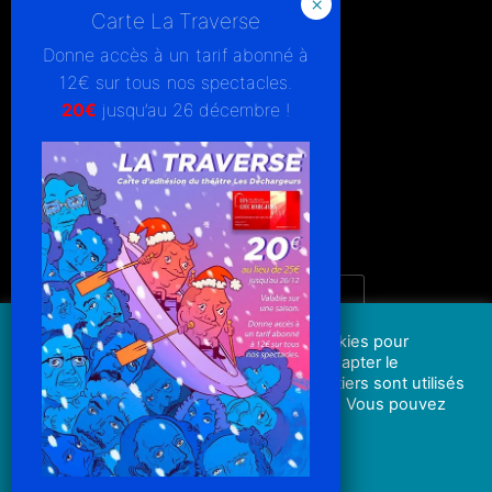
[PRO]POUR LES COMPAGNIES
POLITIQUE DE CONFIDENTIALITÉ
Donne accès à un tarif abonné à
MENTIONS LÉGALES
12€ sur tous nos spectacles.
GESTION DES COOKIES
20€
jusqu’au 26 décembre !
UNE ÉQUIPE ACCESSIBLE
JE M'ABONNE À LA NEWSLETTER
ADRESSE MAIL*
lesdechargeurs.fr utilise ses propres cookies pour
J'ai lu et accepte
la politique de confidentialité.
permettre une navigation sécurisée et adapter le
contenu du site. De même, des cookies tiers sont utilisés
pour analyser la navigation de l'utilisateur. Vous pouvez
consulter notre politique de cookies
ici
.
Réglages
Accepter