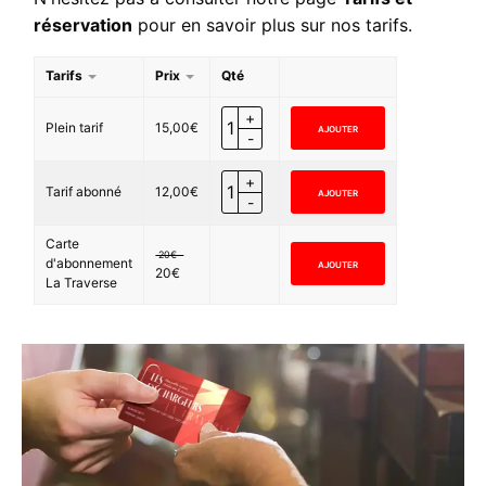
réservation
pour en savoir plus sur nos tarifs.
Tarifs
Prix
Qté
Plein tarif
15,00
€
AJOUTER
Tarif abonné
12,00
€
AJOUTER
Carte
20€
d'abonnement
AJOUTER
20
€
La Traverse