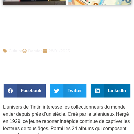
Tintin : ces 12 albums de la bande
dessinée d’Hergé valent de l’or
aujourd’hui, voici combien et comment
les revendre
Culture
Damien
28/01/2025
Facebook
Twitter
LinkedIn
L’univers de Tintin intéresse les collectionneurs du monde
entier depuis près d’un siècle. Créé par le talentueux Hergé
en 1929, ce jeune reporter intrépide continue de captiver les
lecteurs de tous âges. Parmi les 24 albums qui composent