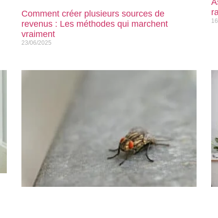
A
r
Comment créer plusieurs sources de
16
revenus : Les méthodes qui marchent
vraiment
23/06/2025