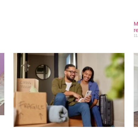
M
r
11