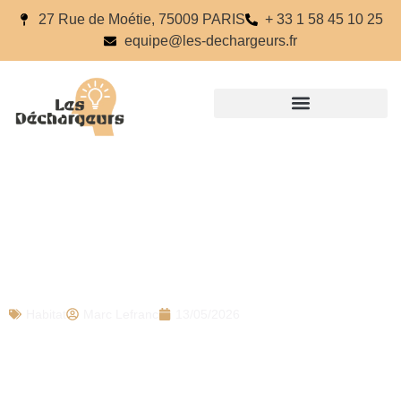
27 Rue de Moétie, 75009 PARIS
+ 33 1 58 45 10 25
equipe@les-dechargeurs.fr
Soutenir la création culturelle quand on
ne roule pas sur l’or : sept stratégies
réalistes
Habitat
Marc Lefranc
13/05/2026