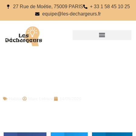
27 Rue de Moétie, 75009 PARIS
+ 33 1 58 45 10 25
equipe@les-dechargeurs.fr
Préparer une projection quand la
connexion n’est pas garantie
Habitat
Marc Lefranc
14/05/2026