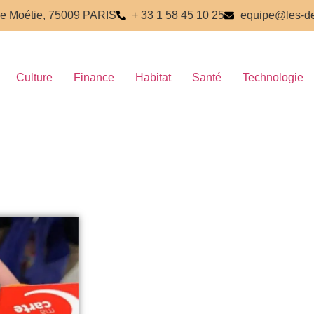
e Moétie, 75009 PARIS
+ 33 1 58 45 10 25
equipe@les-de
Culture
Finance
Habitat
Santé
Technologie
« Il a vidé la cag
fidélité de ma mè