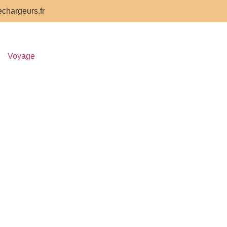
chargeurs.fr
Voyage
notte de
re » :