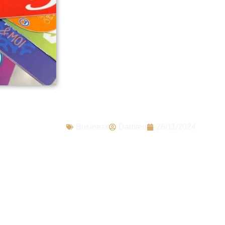
comment un esc
régler 250€ en c
éveiller le moin
avec cette nouve
Business
Damien
26/11/2024