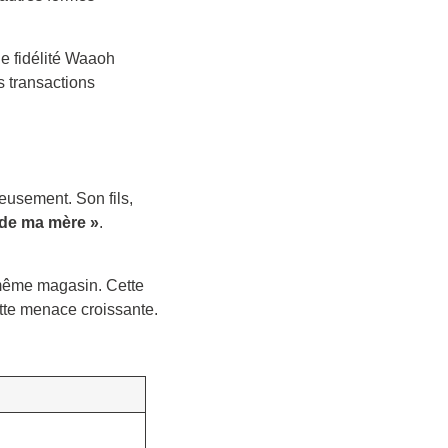
e fidélité Waaoh
les transactions
leusement. Son fils,
é de ma mère »
.
e même magasin. Cette
ette menace croissante.