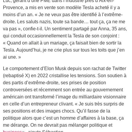
Luc, gérant d’une PME dans l’industrie près d’Aix-en-
Provence, a mis en vente son modèle Tesla acheté il y a
moins d’un an. « Je ne veux pas être identifié à l’extrême-
droite. Les saluts nazis, toute sa bande… tout ça, ça ne me
va pas », confie-t-il. Un sentiment partagé par Anna, 35 ans,
qui conduit occasionnellement la Tesla de son conjoint :
« Quand on allait à un mariage, ça faisait bien de sortir la
Tesla. Aujourd’hui, je ne crie plus sur tous les toits que j’en
ai une. »
Le comportement d’Elon Musk depuis son rachat de Twitter
(rebaptisé X) en 2022 cristallise les tensions. Son soutien à
des partis d’extrême-droite, ses prises de position
controversées et récemment son entrée au gouvernement
américain ont transformé l’image du milliardaire visionnaire
en celle d’un entrepreneur clivant. « Je suis très surpris de
ses positions et des images chocs. Qu’il fasse de la
politique alors que c’est un homme d’affaires à la base, ça
me dérange. On ne devrait pas mélanger politique et