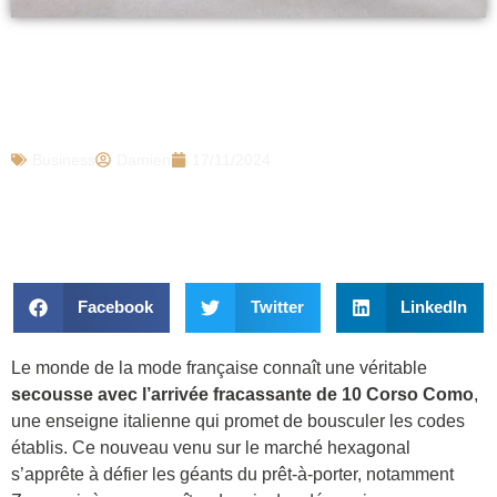
Choc : Zara va disparaître ? Cette
marque de mode débarque partout en
France et lui fait de l’ombre
Business
Damien
17/11/2024
Facebook
Twitter
LinkedIn
Le monde de la mode française connaît une véritable
secousse avec l’arrivée fracassante de 10 Corso Como
,
une enseigne italienne qui promet de bousculer les codes
établis. Ce nouveau venu sur le marché hexagonal
s’apprête à défier les géants du prêt-à-porter, notamment