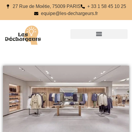
27 Rue de Moétie, 75009 PARIS
+ 33 1 58 45 10 25
equipe@les-dechargeurs.fr