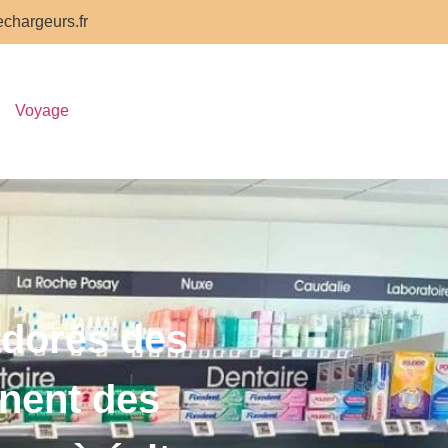
chargeurs.fr
Voyage
adorés des
nnent des