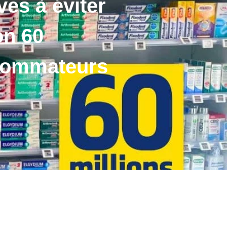
es à éviter
on 60
nsommateurs