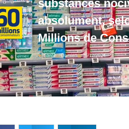
substances nociv
absolument, sel
Millions de Co
Santé
Damien
16/12/2024