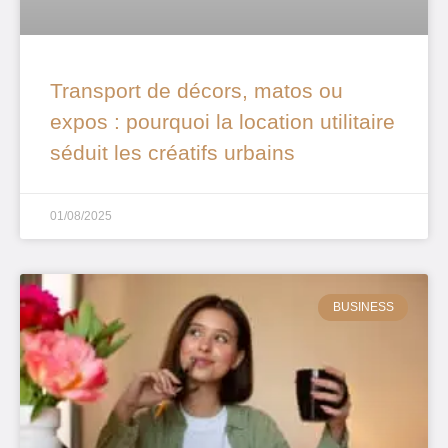
Transport de décors, matos ou
expos : pourquoi la location utilitaire
séduit les créatifs urbains
01/08/2025
BUSINESS