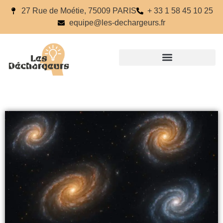
27 Rue de Moétie, 75009 PARIS
+ 33 1 58 45 10 25
equipe@les-dechargeurs.fr