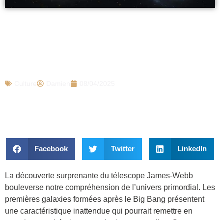
L’Univers cache un secret : Le télescope
James-Webb révèle que la majorité des
premières galaxies tournent dans le
même sens
Culture
Damien
08/04/2025
Facebook
Twitter
LinkedIn
La découverte surprenante du télescope James-Webb
bouleverse notre compréhension de l’univers primordial. Les
premières galaxies formées après le Big Bang présentent
une caractéristique inattendue qui pourrait remettre en