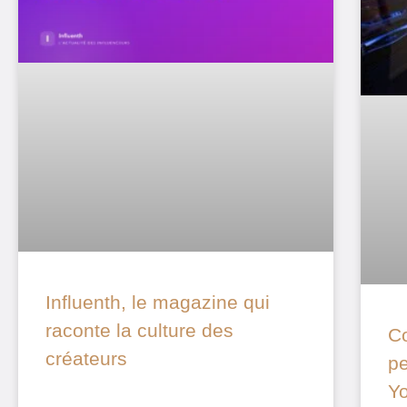
Influenth, le magazine qui
raconte la culture des
Co
créateurs
pe
Yo