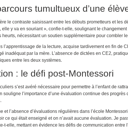
 parcours tumultueux d’une élèv
e le contraste saisissant entre les débuts prometteurs et les défi
elle y va en souriant », confie-t-elle, soulignant le changement 
ans heurts, nécessitant un soutien supplémentaire pour combler 
ns l’apprentissage de la lecture, acquise tardivement en fin de 
gé inadéquat par la mère. L’absence de dictées en CE2, pratiqu
giques entre les deux systèmes.
on : le défi post-Montessori
culiers s’est avéré nécessaire pour permettre à l’enfant de rattra
on souligne l’importance d’une évaluation continue des progrès d
.
et l’absence d’évaluations régulières dans l’école Montessori
voir ce qui était enseigné et on n’avait aucune évaluation. Je pa
e-t-elle, mettant en évidence les défis de communication entre l