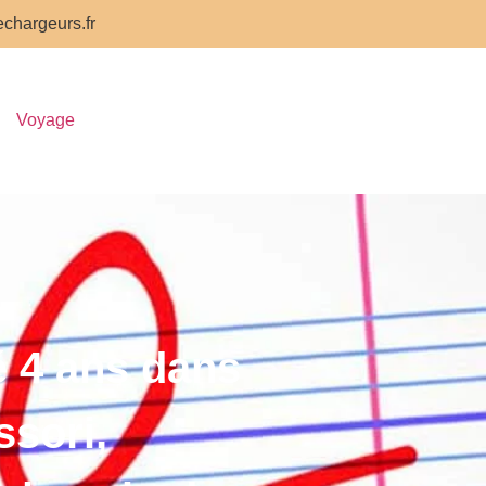
chargeurs.fr
Voyage
é 4 ans dans
ssori,