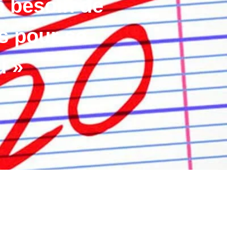
a besoin de
rs pour se
u »