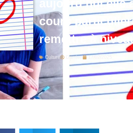
aujourd’hui elle 
cours particulie
remettre à nivea
Culture
Damien
17/02/2025