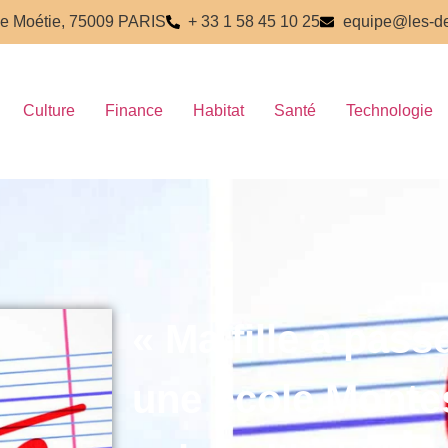
e Moétie, 75009 PARIS
+ 33 1 58 45 10 25
equipe@les-de
Culture
Finance
Habitat
Santé
Technologie
« Ma fille a pass
une école Monte