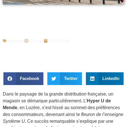
Ce magasin Hyper U est le meilleur de
France, selon l’ensemble des clients de
la chaîne
Business
Damien
02/12/2024
Facebook
Twitter
LinkedIn
Dans le paysage de la grande distribution française, un
magasin se démarque particulièrement. L’
Hyper U de
Mende
, en Lozère, s’est hissé au sommet des préférences
des consommateurs, devenant ainsi le
fleuron de l’enseigne
Système U
. Ce succès remarquable s’explique par une