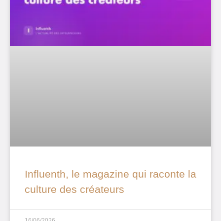
Influenth, le magazine qui raconte la
culture des créateurs
16/06/2026