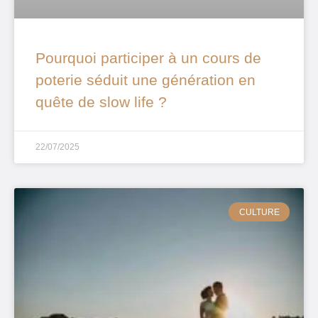
Pourquoi participer à un cours de
poterie séduit une génération en
quête de slow life ?
22/07/2025
CULTURE