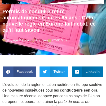
Permis de conduire retiré
automatiquement après 65 ans : Cette
nouvelle règle en Europe fait débat, ce
qu’il faut savoir
Voyage & Loisirs
Damien
02/01/2025
Facebook
Twitter
LinkedIn
L’évolution de la réglementation routière en Europe soulève
de nouvelles inquiétudes pour les
conducteurs seniors
.
Une mesure récente, adoptée par certains pays de l’Union
européenne, pourrait entraîner la
perte du permis de