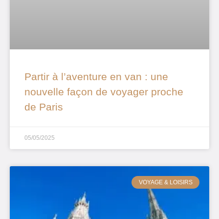
Partir à l’aventure en van : une
nouvelle façon de voyager proche
de Paris
05/05/2025
VOYAGE & LOISIRS