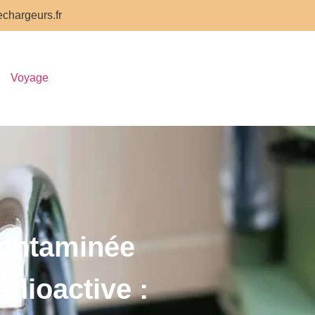
chargeurs.fr
Voyage
contaminée
radioactive :