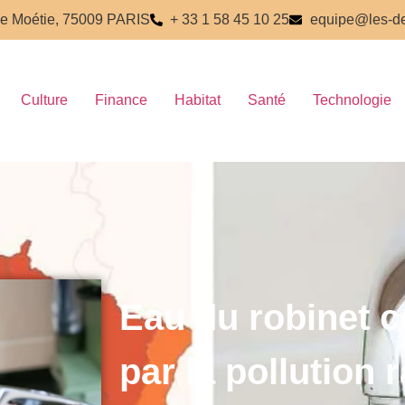
e Moétie, 75009 PARIS
+ 33 1 58 45 10 25
equipe@les-de
Culture
Finance
Habitat
Santé
Technologie
Eau du robinet 
par la pollution 