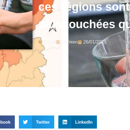
ces régions son
plus touchées qu
Santé
Damien
26/01/2025
ebook
Twitter
LinkedIn