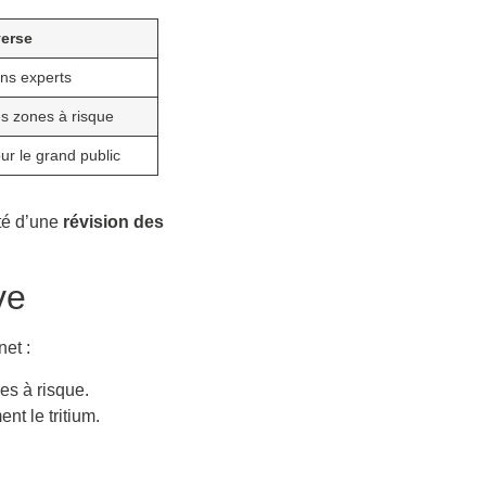
erse
ins experts
es zones à risque
ur le grand public
ité d’une
révision des
ve
net :
es à risque.
nt le tritium.