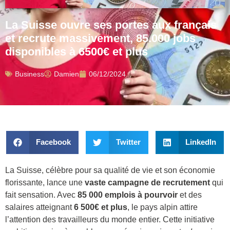
La Suisse ouvre ses portes aux français
et recrute massivement, 85.000 jobs
disponibles à 6500€ et plus
Business
Damien
06/12/2024
Facebook
Twitter
LinkedIn
La Suisse, célèbre pour sa qualité de vie et son économie
florissante, lance une
vaste campagne de recrutement
qui
fait sensation. Avec
85 000 emplois à pourvoir
et des
salaires atteignant
6 500€ et plus
, le pays alpin attire
l’attention des travailleurs du monde entier. Cette initiative