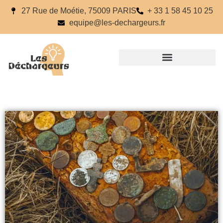
27 Rue de Moétie, 75009 PARIS
+ 33 1 58 45 10 25
equipe@les-dechargeurs.fr