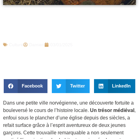
En jouant près de l’église de leur village,
ils découvrent 14 pièces anciennes : Un
trésor oublié depuis 61 ans…
Culture
Damien
03/01/2025
Facebook
Twitter
LinkedIn
Dans une petite ville norvégienne, une découverte fortuite a
bouleversé le cours de l’histoire locale.
Un trésor médiéval
,
enfoui sous le plancher d’une église depuis des siècles, a
refait surface grâce à l’esprit aventureux de deux jeunes
garçons. Cette trouvaille remarquable a non seulement