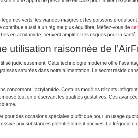
présente une approche préventive efficace pour limiter l’expositi
es légumes verts, les viandes maigres et les poissons produisen
re contribue aussi à un régime plus équilibré. Méfiez-vous de
ce
ches en acrylamide, peuvent amplifier les risques pour la santé.
 utilisation raisonnée de l’AirF
t utilisé judicieusement. Cette technologie moderne offre l’avanta
es graisses saturées dans notre alimentation. Le secret réside dans 
ns concernant l’acrylamide. Certains modèles récents intègren
composé tout en préservant les qualités gustatives. Ces avancé
roblème.
er pour des occasions spéciales plutôt que pour un usage quoti
essive aux substances potentiellement nocives. La fréquence d’u