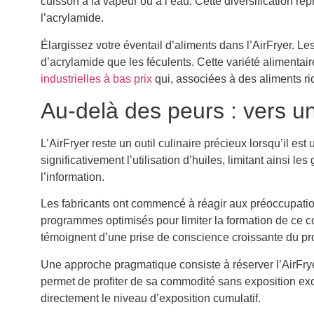
cuisson à la vapeur ou à l’eau. Cette diversification re
l’acrylamide.
Élargissez votre éventail d’aliments dans l’AirFryer. L
d’acrylamide que les féculents. Cette variété alimentai
industrielles à bas prix
qui, associées à des aliments ri
Au-delà des peurs : vers une
L’AirFryer reste un outil culinaire précieux lorsqu’il es
significativement l’utilisation d’huiles, limitant ainsi l
l’information.
Les fabricants ont commencé à réagir aux préoccupatio
programmes optimisés pour limiter la formation de ce 
témoignent d’une prise de conscience croissante du p
Une approche pragmatique consiste à réserver l’AirFry
permet de profiter de sa commodité sans exposition exc
directement le niveau d’exposition cumulatif.