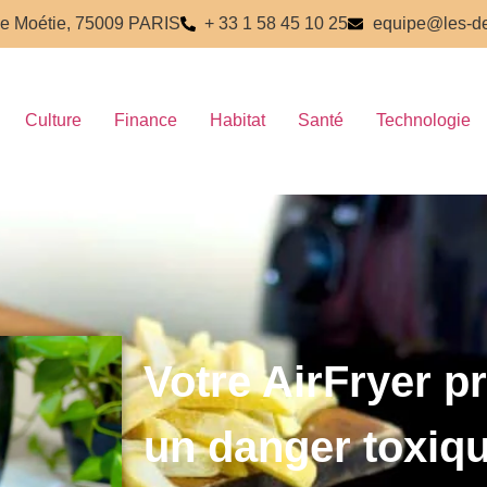
e Moétie, 75009 PARIS
+ 33 1 58 45 10 25
equipe@les-de
Culture
Finance
Habitat
Santé
Technologie
Votre AirFryer p
un danger toxiqu