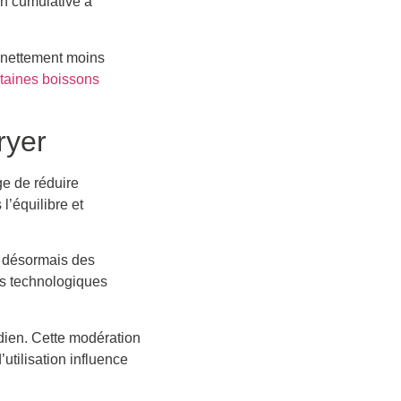
on cumulative à
t nettement moins
rtaines boissons
ryer
ge de réduire
l’équilibre et
t désormais des
es technologiques
dien. Cette modération
tilisation influence