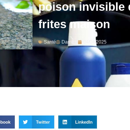
poison invisible
frites maison
Santé
Damien
04/04/2025
ebook
Twitter
LinkedIn