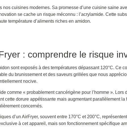
ns nos cuisines modernes. Sa promesse d’une cuisine saine ave
 innovation se cache un risque méconnu : l’acrylamide. Cette su
haute température d’aliments riches en amidon.
Fryer : comprendre le risque inv
 amidon sont exposés à des températures dépassant 120°C. Ce 
sable du brunissement et des saveurs grillées que nous appréci
ntiellement nocive.
mide comme « probablement cancérigène pour l’homme ». Lors de 
éant cette dorure appétissante mais augmentant parallèlement la 
iculièrement concernés.
ques d’un AirFryer, souvent entre 170°C et 200°C, représentent 
exclusive à cet appareil, mais son fonctionnement spécifique a