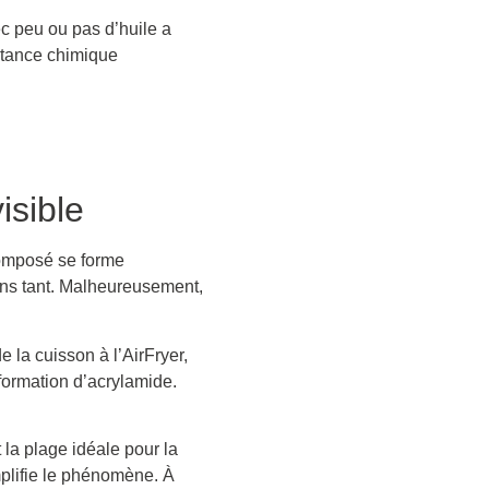
c peu ou pas d’huile a
bstance chimique
isible
composé se forme
ons tant. Malheureusement,
la cuisson à l’AirFryer,
formation d’acrylamide.
la plage idéale pour la
mplifie le phénomène. À