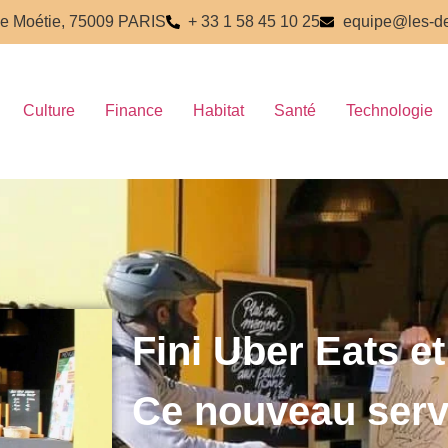
e Moétie, 75009 PARIS
+ 33 1 58 45 10 25
equipe@les-de
Culture
Finance
Habitat
Santé
Technologie
Fini Uber Eats et
Ce nouveau serv