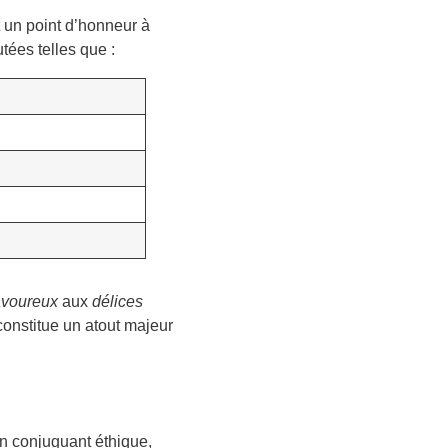
 un point d’honneur à
tées telles que :
avoureux
aux
délices
constitue un atout majeur
En conjuguant éthique,