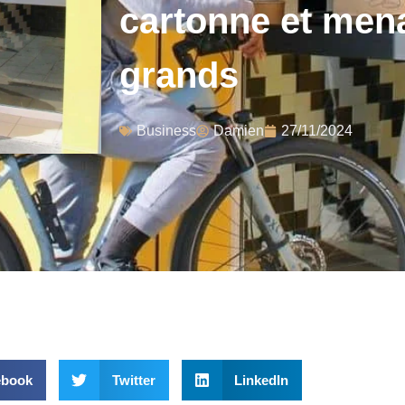
cartonne et mena
grands
Business
Damien
27/11/2024
ebook
Twitter
LinkedIn