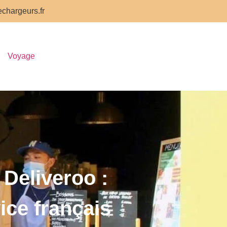
chargeurs.fr
Voyage
 Deliveroo :
ice français