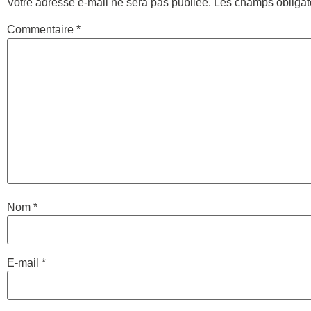
Votre adresse e-mail ne sera pas publiée.
Les champs obligat
Commentaire
*
Nom
*
E-mail
*