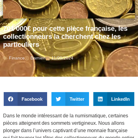
701 000€ pour cette pièce française, les
collectionneurs la cherchent chez les
particuliers
Finance
Damien
11/09/2024
Facebook
Twitter
LinkedIn
Dans le monde intéressant de la numismatique, certaines
pièces atteignent des sommets vertigineux. Nous allons
plonger dans l’univers captivant d’une monnaie française
qui fait tourner les têtes des collectionneurs du monde entier.