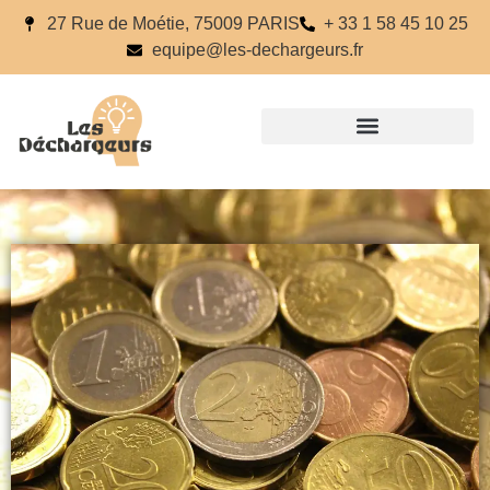
27 Rue de Moétie, 75009 PARIS
+ 33 1 58 45 10 25
equipe@les-dechargeurs.fr