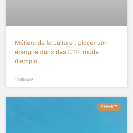
Métiers de la culture : placer son
épargne dans des ETF, mode
d’emploi
12/05/2026
FINANCE