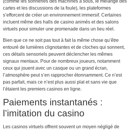
(comme les sonneries des machines à sous, le mélange des
cartes et les discussions de la foule), les plateformes
s’efforcent de créer un environnement immersif. Certaines
incluent même des halls de casino animés et des salons
virtuels pour simuler une promenade dans un lieu réel.
Bien que ce ne soit pas tout à fait la même chose qu’être
entouré de lumières clignotantes et de cloches qui sonnent,
ces détails sensoriels peuvent déclencher les mêmes
signaux mentaux. Pour de nombreux joueurs, notamment
ceux qui jouent avec un casque ou un grand écran,
l’atmosphère peut s’en rapprocher étonnamment. Ce n’est
pas parfait, mais ce n’est plus aussi plat et sans vie que
l’étaient les premiers casinos en ligne.
Paiements instantanés :
l’imitation du casino
Les casinos virtuels offrent souvent un moyen négligé de