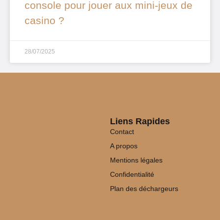
console pour jouer aux mini-jeux de
casino ?
28/07/2025
Liens Rapides
Contact
A propos
Mentions légales
Confidentialité
Plan des déchargeurs