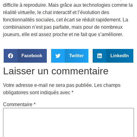
difficile à reproduire. Mais grâce aux technologies comme la
réalité virtuelle, le chat interactif et l’évolution des
fonctionnalités sociales, cet écart se réduit rapidement. La
combinaison n’est pas parfaite, mais pour de nombreux
joueurs, elle est assez proche et ne fait que s’améliorer.
Facebook
Twitter
LinkedIn
Laisser un commentaire
Votre adresse e-mail ne sera pas publiée.
Les champs
obligatoires sont indiqués avec
*
Commentaire
*