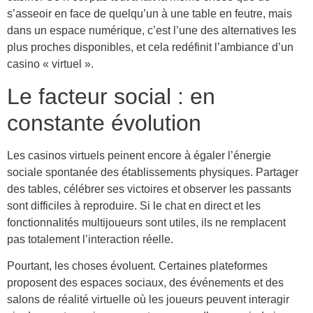
s’asseoir en face de quelqu’un à une table en feutre, mais
dans un espace numérique, c’est l’une des alternatives les
plus proches disponibles, et cela redéfinit l’ambiance d’un
casino « virtuel ».
Le facteur social : en
constante évolution
Les casinos virtuels peinent encore à égaler l’énergie
sociale spontanée des établissements physiques. Partager
des tables, célébrer ses victoires et observer les passants
sont difficiles à reproduire. Si le chat en direct et les
fonctionnalités multijoueurs sont utiles, ils ne remplacent
pas totalement l’interaction réelle.
Pourtant, les choses évoluent. Certaines plateformes
proposent des espaces sociaux, des événements et des
salons de réalité virtuelle où les joueurs peuvent interagir