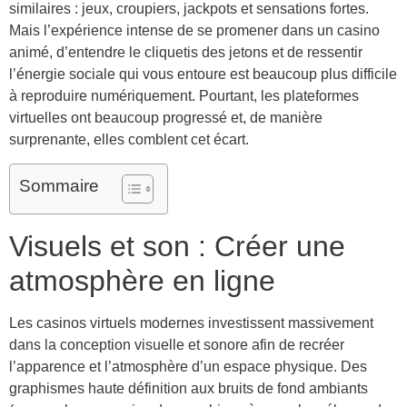
similaires : jeux, croupiers, jackpots et sensations fortes.
Mais l’expérience intense de se promener dans un casino
animé, d’entendre le cliquetis des jetons et de ressentir
l’énergie sociale qui vous entoure est beaucoup plus difficile
à reproduire numériquement. Pourtant, les plateformes
virtuelles ont beaucoup progressé et, de manière
surprenante, elles comblent cet écart.
Sommaire
Visuels et son : Créer une
atmosphère en ligne
Les casinos virtuels modernes investissent massivement
dans la conception visuelle et sonore afin de recréer
l’apparence et l’atmosphère d’un espace physique. Des
graphismes haute définition aux bruits de fond ambiants