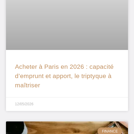
Acheter à Paris en 2026 : capacité
d’emprunt et apport, le triptyque à
maîtriser
12/05/2026
FINANCE