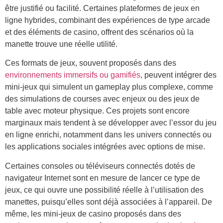
être justifié ou facilité. Certaines plateformes de jeux en
ligne hybrides, combinant des expériences de type arcade
et des éléments de casino, offrent des scénarios où la
manette trouve une réelle utilité.
Ces formats de jeux, souvent proposés dans des
environnements immersifs ou gamifiés
, peuvent intégrer des
mini-jeux qui simulent un gameplay plus complexe, comme
des simulations de courses avec enjeux ou des jeux de
table avec moteur physique. Ces projets sont encore
marginaux mais tendent à se développer avec l’essor du jeu
en ligne enrichi, notamment dans les univers connectés ou
les applications sociales intégrées avec options de mise.
Certaines consoles ou téléviseurs connectés dotés de
navigateur Internet sont en mesure de lancer ce type de
jeux, ce qui ouvre une possibilité réelle à l’utilisation des
manettes, puisqu’elles sont déjà associées à l’appareil. De
même, les mini-jeux de casino proposés dans des