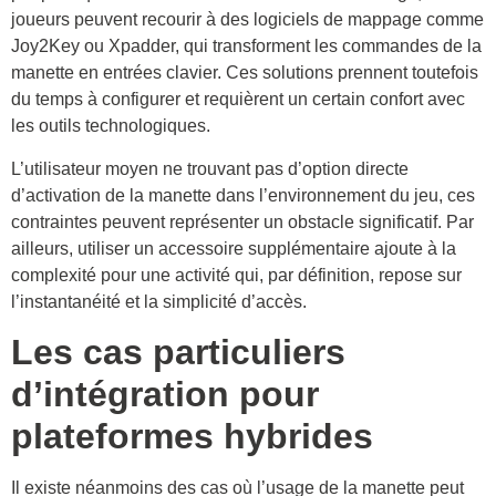
joueurs peuvent recourir à des logiciels de mappage comme
Joy2Key ou Xpadder, qui transforment les commandes de la
manette en entrées clavier. Ces solutions prennent toutefois
du temps à configurer et requièrent un certain confort avec
les outils technologiques.
L’utilisateur moyen ne trouvant pas d’option directe
d’activation de la manette dans l’environnement du jeu, ces
contraintes peuvent représenter un obstacle significatif. Par
ailleurs, utiliser un accessoire supplémentaire ajoute à la
complexité pour une activité qui, par définition, repose sur
l’instantanéité et la simplicité d’accès.
Les cas particuliers
d’intégration pour
plateformes hybrides
Il existe néanmoins des cas où l’usage de la manette peut