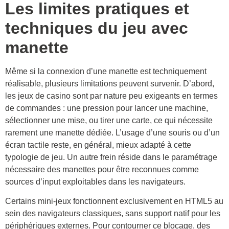
Les limites pratiques et
techniques du jeu avec
manette
Même si la connexion d’une manette est techniquement
réalisable, plusieurs limitations peuvent survenir. D’abord,
les jeux de casino sont par nature peu exigeants en termes
de commandes : une pression pour lancer une machine,
sélectionner une mise, ou tirer une carte, ce qui nécessite
rarement une manette dédiée. L’usage d’une souris ou d’un
écran tactile reste, en général, mieux adapté à cette
typologie de jeu. Un autre frein réside dans le paramétrage
nécessaire des manettes pour être reconnues comme
sources d’input exploitables dans les navigateurs.
Certains mini-jeux fonctionnent exclusivement en HTML5 au
sein des navigateurs classiques, sans support natif pour les
périphériques externes. Pour contourner ce blocage, des