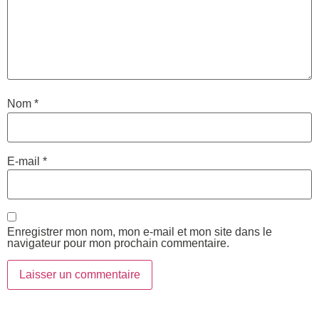
Nom
*
E-mail
*
Enregistrer mon nom, mon e-mail et mon site dans le
navigateur pour mon prochain commentaire.