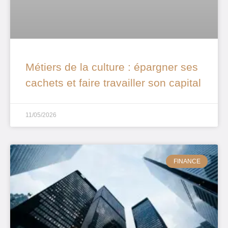
Métiers de la culture : épargner ses
cachets et faire travailler son capital
11/05/2026
FINANCE