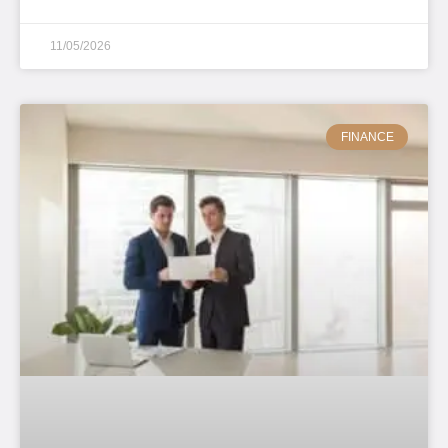
11/05/2026
FINANCE