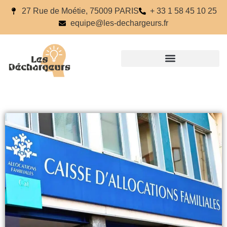
27 Rue de Moétie, 75009 PARIS
+ 33 1 58 45 10 25
equipe@les-dechargeurs.fr