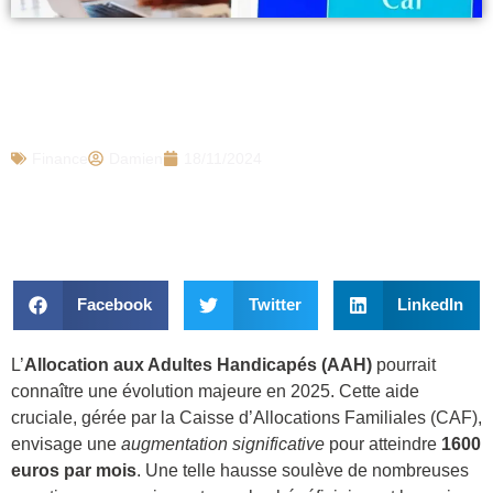
CAF : Voici l’aide qui augmente en 2025
et qui sera de 1600€ par mois, les
concernés
Finance
Damien
18/11/2024
Facebook
Twitter
LinkedIn
L’
Allocation aux Adultes Handicapés (AAH)
pourrait
connaître une évolution majeure en 2025. Cette aide
cruciale, gérée par la Caisse d’Allocations Familiales (CAF),
envisage une
augmentation significative
pour atteindre
1600
euros par mois
. Une telle hausse soulève de nombreuses