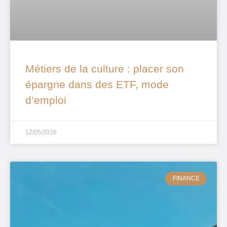
Métiers de la culture : placer son
épargne dans des ETF, mode
d’emploi
12/05/2026
FINANCE