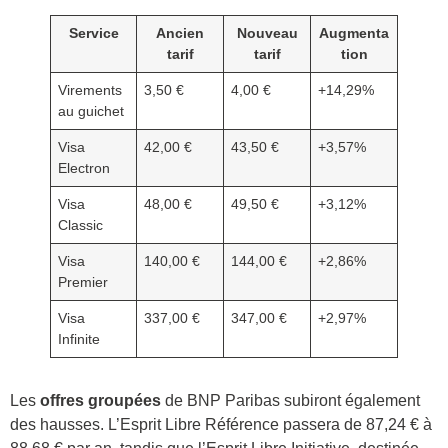
Service
Ancien
Nouveau
Augmenta
tarif
tarif
tion
Virements
3,50 €
4,00 €
+14,29%
au guichet
Visa
42,00 €
43,50 €
+3,57%
Electron
Visa
48,00 €
49,50 €
+3,12%
Classic
Visa
140,00 €
144,00 €
+2,86%
Premier
Visa
337,00 €
347,00 €
+2,97%
Infinite
Les
offres groupées
de BNP Paribas subiront également
des hausses. L’Esprit Libre Référence passera de 87,24 € à