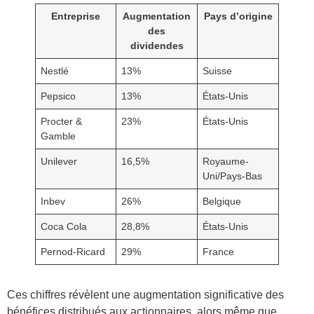
Entreprise
Augmentation
Pays d’origine
des
dividendes
Nestlé
13%
Suisse
Pepsico
13%
États-Unis
Procter &
23%
États-Unis
Gamble
Unilever
16,5%
Royaume-
Uni/Pays-Bas
Inbev
26%
Belgique
Coca Cola
28,8%
États-Unis
Pernod-Ricard
29%
France
Ces chiffres révèlent une augmentation significative des
bénéfices distribués aux actionnaires, alors même que