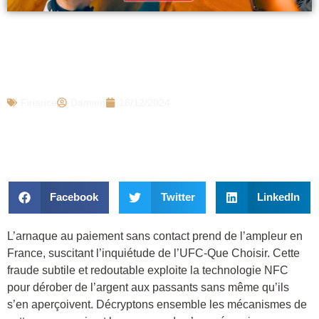
L’UFC que choisir alerte sur une arnaque
massive au paiement sans contact qui
fait des ravages en France
Finance
Damien
18/12/2024
Facebook
Twitter
LinkedIn
L’arnaque au paiement sans contact prend de l’ampleur en
France, suscitant l’inquiétude de l’UFC-Que Choisir. Cette
fraude subtile et redoutable exploite la technologie NFC
pour dérober de l’argent aux passants sans même qu’ils
s’en aperçoivent. Décryptons ensemble les mécanismes de