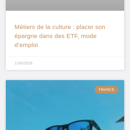
Métiers de la culture : placer son
épargne dans des ETF, mode
d’emploi
12/05/2026
FINANCE